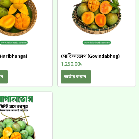
 (Haribhanga)
গোবিন্দভোগ (Govindabhog)
৳
1,250.00
৳
ুন
অর্ডার করুন