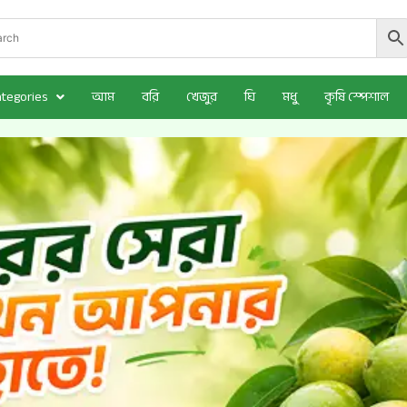
ategories
আম
বরি
খেজুর
ঘি
মধু
কৃষি স্পেশাল