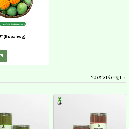
 (Gopalvog)
৳
ুন
সব প্রোডাক্ট দেখুন →