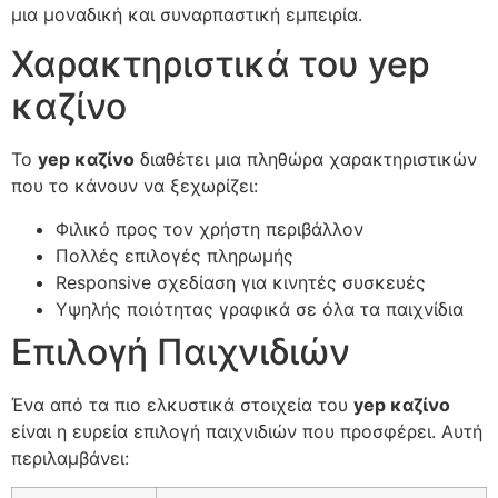
μια μοναδική και συναρπαστική εμπειρία.
Χαρακτηριστικά του yep
καζίνο
Το
yep καζίνο
διαθέτει μια πληθώρα χαρακτηριστικών
που το κάνουν να ξεχωρίζει:
Φιλικό προς τον χρήστη περιβάλλον
Πολλές επιλογές πληρωμής
Responsive σχεδίαση για κινητές συσκευές
Υψηλής ποιότητας γραφικά σε όλα τα παιχνίδια
Επιλογή Παιχνιδιών
Ένα από τα πιο ελκυστικά στοιχεία του
yep καζίνο
είναι η ευρεία επιλογή παιχνιδιών που προσφέρει. Αυτή
περιλαμβάνει: