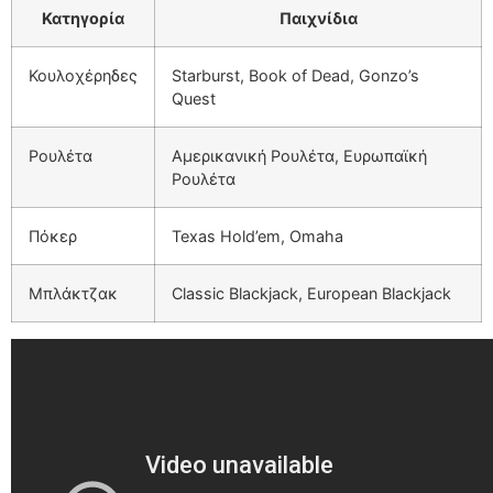
Κατηγορία
Παιχνίδια
Κουλοχέρηδες
Starburst, Book of Dead, Gonzo’s
Quest
Ρουλέτα
Αμερικανική Ρουλέτα, Ευρωπαϊκή
Ρουλέτα
Πόκερ
Texas Hold’em, Omaha
Μπλάκτζακ
Classic Blackjack, European Blackjack