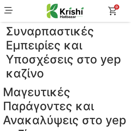
0
Συναρπαστικές
Εμπειρίες και
Υποσχέσεις στο yep
καζίνο
Μαγευτικές
Παράγοντες και
Ανακαλύψεις στο yep