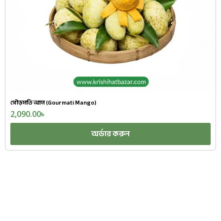
গৌড়মতি আম (Gourmati Mango)
2,090.00
৳
অর্ডার করুন