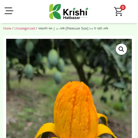
0
Home
/
Uncategorized
/ আম্রপালি আম | ১০ কেজি [Premium Size] ৪-৫ টা প্রতি কেজি