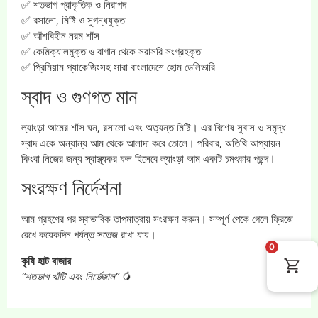
✅ শতভাগ প্রাকৃতিক ও নিরাপদ
✅ রসালো, মিষ্টি ও সুগন্ধযুক্ত
✅ আঁশবিহীন নরম শাঁস
✅ কেমিক্যালমুক্ত ও বাগান থেকে সরাসরি সংগ্রহকৃত
✅ প্রিমিয়াম প্যাকেজিংসহ সারা বাংলাদেশে হোম ডেলিভারি
স্বাদ ও গুণগত মান
ল্যাংড়া আমের শাঁস ঘন, রসালো এবং অত্যন্ত মিষ্টি। এর বিশেষ সুবাস ও সমৃদ্ধ
স্বাদ একে অন্যান্য আম থেকে আলাদা করে তোলে। পরিবার, অতিথি আপ্যায়ন
কিংবা নিজের জন্য স্বাস্থ্যকর ফল হিসেবে ল্যাংড়া আম একটি চমৎকার পছন্দ।
সংরক্ষণ নির্দেশনা
আম গ্রহণের পর স্বাভাবিক তাপমাত্রায় সংরক্ষণ করুন। সম্পূর্ণ পেকে গেলে ফ্রিজে
রেখে কয়েকদিন পর্যন্ত সতেজ রাখা যায়।
0
কৃষি হাট বাজার
“শতভাগ খাঁটি এবং নির্ভেজাল”
🥭