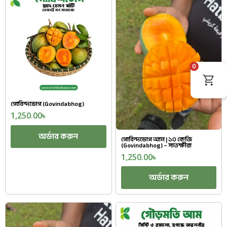
0
গোবিন্দভোগ (Govindabhog)
1,250.00
৳
অর্ডার করুন
গোবিন্দভোগ আম | ১০ কেজি
(Govindabhog) – সাতক্ষীরা
1,250.00
৳
অর্ডার করুন