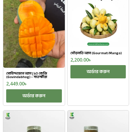
গৌড়মতি আম (Gourmati Mango)
2,200.00
৳
অর্ডার করুন
গোবিন্দভোগ আম | ২০ কেজি
(Govindabhog) – সাতক্ষীরা
2,449.00
৳
অর্ডার করুন