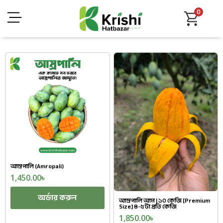
0
আম্রপালি (Amropali)
1,450.00
৳
অর্ডার করুন
আম্রপালি আম | ১০ কেজি [Premium
Size] ৪-৫ টা প্রতি কেজি
1,850.00
৳