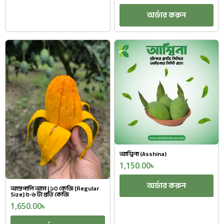
অর্ডার করুন
আশ্বিনা (Asshina)
1,150.00
৳
অর্ডার করুন
আম্রপালি আম | ১০ কেজি [Regular
Size] ৫-৬ টা প্রতি কেজি
1,650.00
৳