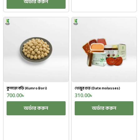
অর্ডার করুন
কুমড়ো বড়ি (Kumro Bori)
খেজুর গুড় (Date molasses)
700.00
৳
310.00
৳
অর্ডার করুন
অর্ডার করুন