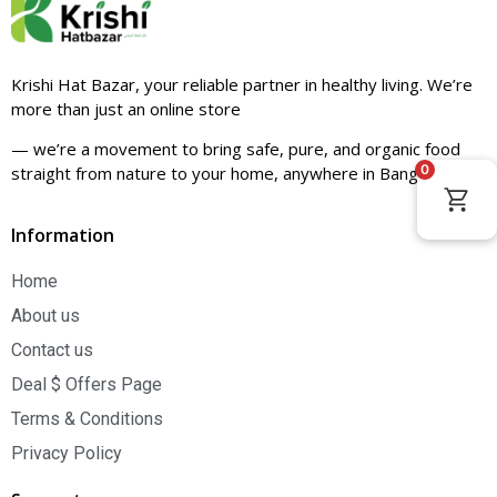
Krishi Hat Bazar, your reliable partner in healthy living. We’re
more than just an online store
— we’re a movement to bring safe, pure, and organic food
0
straight from nature to your home, anywhere in Bangladesh.
Information
Home
About us
Contact us
Deal $ Offers Page
Terms & Conditions
Privacy Policy