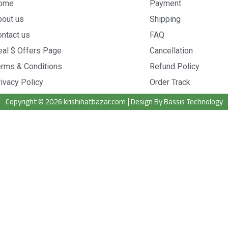
ome
Payment
bout us
Shipping
ntact us
FAQ
eal $ Offers Page
Cancellation
erms & Conditions
Refund Policy
ivacy Policy
Order Track
Copyright © 2026 krishihatbazar.com | Design By Bassis Technology