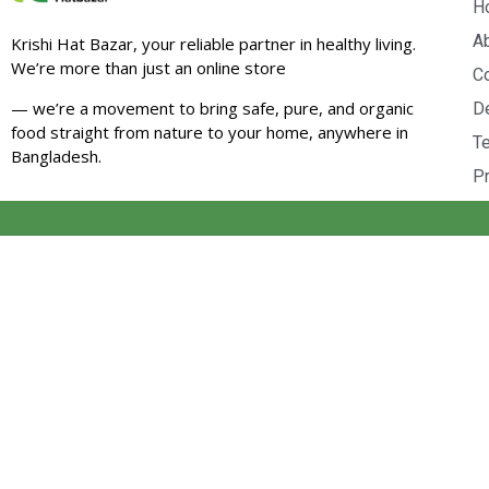
H
A
Krishi Hat Bazar, your reliable partner in healthy living.
We’re more than just an online store
Co
— we’re a movement to bring safe, pure, and organic
D
food straight from nature to your home, anywhere in
T
Bangladesh.
Pr