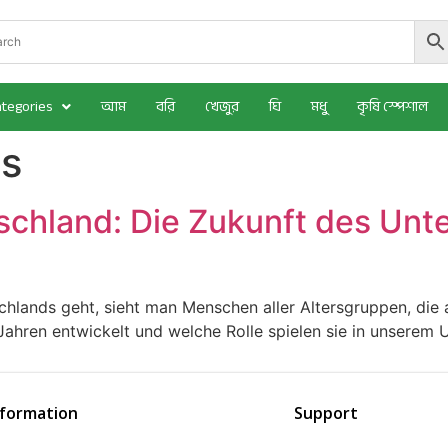
ategories
আম
বরি
খেজুর
ঘি
মধু
কৃষি স্পেশাল
s
chland: Die Zukunft des Unte
ands geht, sieht man Menschen aller Altersgruppen, die au
ahren entwickelt und welche Rolle spielen sie in unserem 
nformation
Support