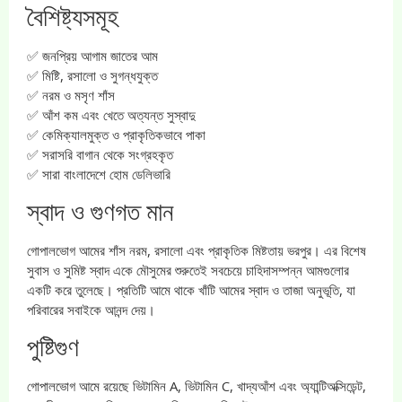
বৈশিষ্ট্যসমূহ
✅ জনপ্রিয় আগাম জাতের আম
✅ মিষ্টি, রসালো ও সুগন্ধযুক্ত
✅ নরম ও মসৃণ শাঁস
✅ আঁশ কম এবং খেতে অত্যন্ত সুস্বাদু
✅ কেমিক্যালমুক্ত ও প্রাকৃতিকভাবে পাকা
✅ সরাসরি বাগান থেকে সংগ্রহকৃত
✅ সারা বাংলাদেশে হোম ডেলিভারি
স্বাদ ও গুণগত মান
গোপালভোগ আমের শাঁস নরম, রসালো এবং প্রাকৃতিক মিষ্টতায় ভরপুর। এর বিশেষ
সুবাস ও সুমিষ্ট স্বাদ একে মৌসুমের শুরুতেই সবচেয়ে চাহিদাসম্পন্ন আমগুলোর
একটি করে তুলেছে। প্রতিটি আমে থাকে খাঁটি আমের স্বাদ ও তাজা অনুভূতি, যা
পরিবারের সবাইকে আনন্দ দেয়।
পুষ্টিগুণ
গোপালভোগ আমে রয়েছে ভিটামিন A, ভিটামিন C, খাদ্যআঁশ এবং অ্যান্টিঅক্সিডেন্ট,